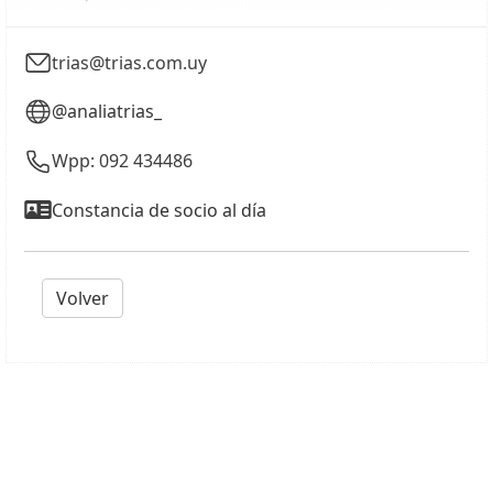
trias@trias.com.uy
@analiatrias_
Wpp: 092 434486
Constancia de socio al día
Volver