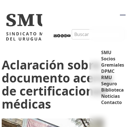
M
Search
SMU
Socios
Aclaración sobre
Gremiales
DPMC
documento acerca
RMU
Seguro
de certificaciones
Biblioteca
Noticias
médicas
Contacto