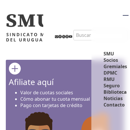
M
Search
SMU
Socios
Gremiales
DPMC
RMU
Afiliate aquí
Seguro
Biblioteca
Valor de cuotas sociales
Noticias
Cómo abonar tu cuota mensual
Contacto
Pago con tarjetas de crédito