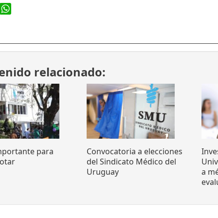
ook
WhatsApp
enido relacionado:
mportante para
Convocatoria a elecciones
Inve
otar
del Sindicato Médico del
Uni
Uruguay
a mé
eva