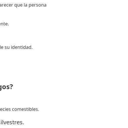
arecer que la persona
nte.
e su identidad.
gos?
ecies comestibles.
lvestres.