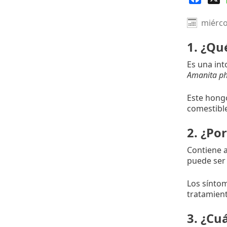
miérco
1. ¿Qu
Es una int
Amanita ph
Este hong
comestibl
2. ¿Po
Contiene a
puede ser 
Los síntom
tratamien
3. ¿Cu