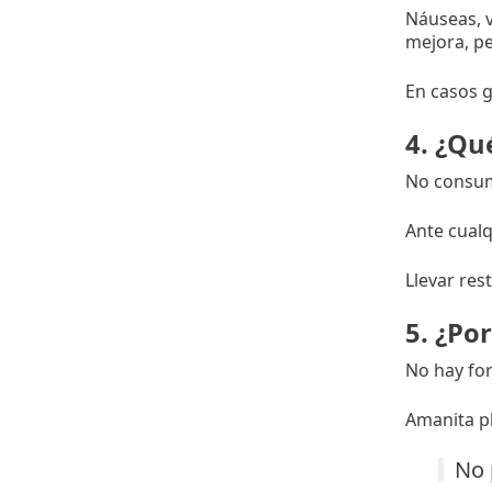
Náuseas, v
mejora, pe
En casos g
4. ¿Qu
No consumi
Ante cualq
Llevar res
5. ¿Po
No hay for
Amanita ph
No 