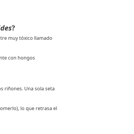
ides
?
stre muy tóxico llamado
ente con hongos
s riñones. Una sola seta
merlo), lo que retrasa el