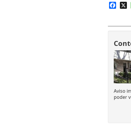
Faceb
X
Cont
Aviso i
poder v