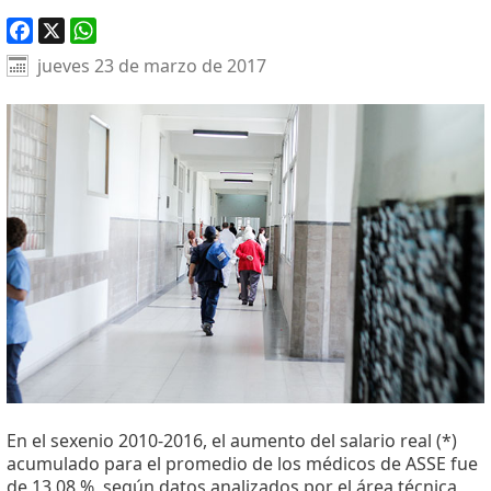
Facebook
X
WhatsApp
jueves 23 de marzo de 2017
En el sexenio 2010-2016, el aumento del salario real (*)
acumulado para el promedio de los médicos de ASSE fue
de 13.08 %, según datos analizados por el área técnica