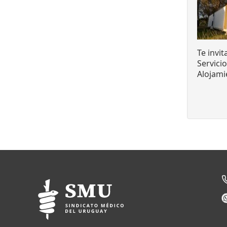
Te invi
Servici
Alojami