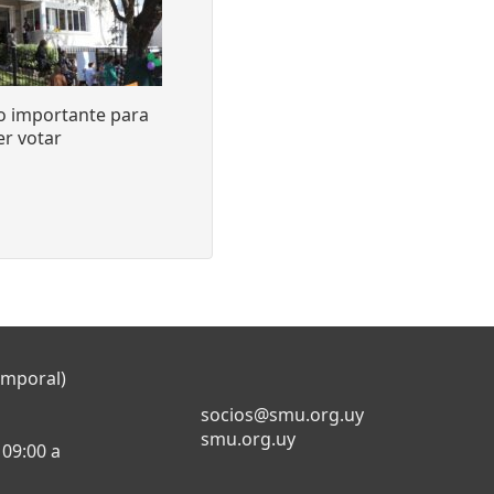
o importante para
r votar
emporal)
socios@smu.org.uy
smu.org.uy
 09:00 a