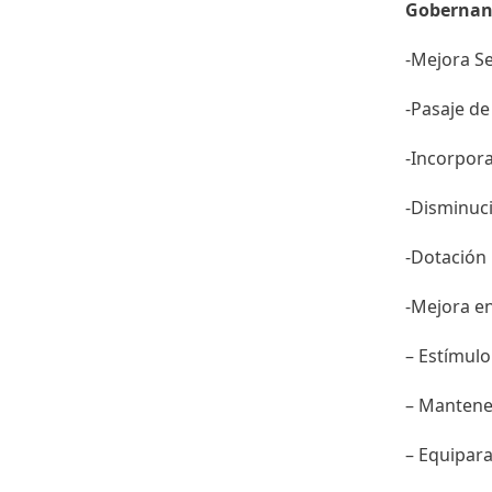
Gobernan
-Mejora S
-Pasaje de
-Incorpora
-Disminuci
-Dotación
-Mejora en
– Estímulo
– Mantene
– Equipara