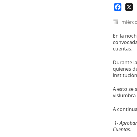
Faceb
X
miérco
En la noch
convocada 
cuentas.
Durante la
quienes de
institución
A esto se 
vislumbra
A continua
1- Aprobar
Cuentas.