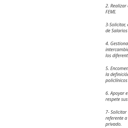
2. Realizar
FEMI.
3-Solicitar
de Salarios
4. Gestiona
intercambia
los diferent
5. Encomend
la definici
policlínico
6. Apoyar 
respete sus
7- Solicita
referente a
privado.