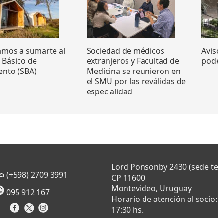
tamos a sumarte al
Sociedad de médicos
Avis
o Básico de
extranjeros y Facultad de
pode
ento (SBA)
Medicina se reunieron en
el SMU por las reválidas de
especialidad
Lord Ponsonby 2430 (sede t
(+598) 2709 3991
CP 11600
Montevideo, Uruguay
095 912 167
Horario de atención al socio:
17:30 hs.