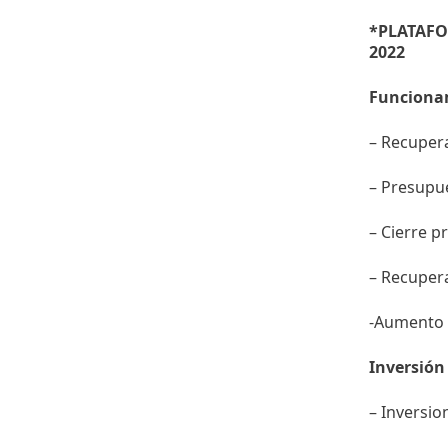
*PLATAFO
2022
Funciona
– Recupera
– Presupue
– Cierre p
– Recupera
-Aumento 
Inversión
– Inversio