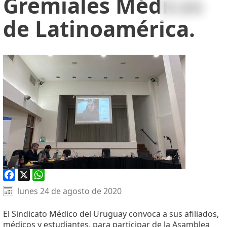
Gremiales Médicas
de Latinoamérica.
Facebook
X
WhatsApp
lunes 24 de agosto de 2020
El Sindicato Médico del Uruguay convoca a sus afiliados,
médicos y estudiantes, para participar de la Asamblea