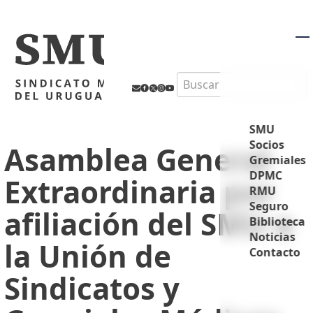
M
Search
SMU
Socios
Asamblea General
Gremiales
DPMC
Extraordinaria por
RMU
Seguro
afiliación del SMU a
Biblioteca
Noticias
la Unión de
Contacto
Sindicatos y