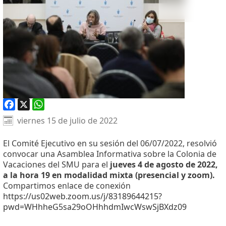
Facebook
X
WhatsApp
viernes 15 de julio de 2022
El Comité Ejecutivo en su sesión del 06/07/2022, resolvió
convocar una Asamblea Informativa sobre la Colonia de
Vacaciones del SMU para el
jueves
4 de agosto
de 2022,
a la hora 19 en modalidad mixta (presencial y zoom).
Compartimos enlace de conexión
https://us02web.zoom.us/j/83189644215?
pwd=WHhheG5sa29oOHhhdmIwcWswSjBXdz09