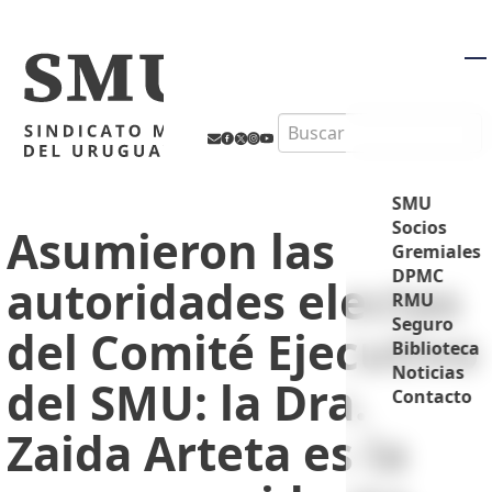
M
Search
SMU
Socios
Asumieron las
Gremiales
DPMC
autoridades electas
RMU
Seguro
del Comité Ejecutivo
Biblioteca
Noticias
del SMU: la Dra.
Contacto
Zaida Arteta es la