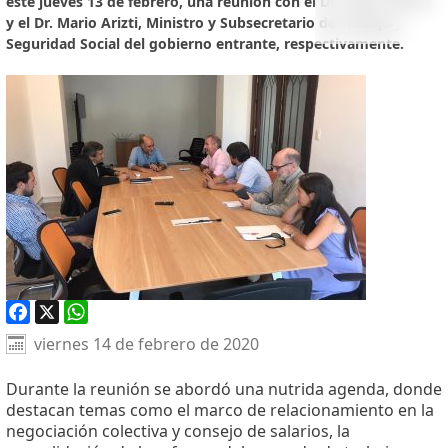
este jueves 13 de febrero, una reunión con el Dr. Pablo Mieres
y el Dr. Mario Arizti, Ministro y Subsecretario de Trabajo y
Seguridad Social del gobierno entrante, respectivamente.
Facebook
X
WhatsApp
viernes 14 de febrero de 2020
Durante la reunión se abordó una nutrida agenda, donde
destacan temas como el marco de relacionamiento en la
negociación colectiva y consejo de salarios, la