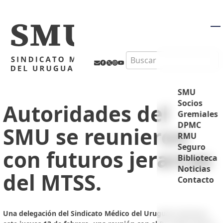
M
Search
SMU
Socios
Autoridades del
Gremiales
DPMC
SMU se reunieron
RMU
Seguro
con futuros jerarcas
Biblioteca
Noticias
del MTSS.
Contacto
Una delegación del Sindicato Médico del Uruguay mantuvo,