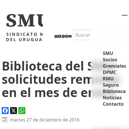
M
Search
SMU
Socios
Biblioteca del SMU:
Gremiales
DPMC
solicitudes remotas
RMU
Seguro
en el mes de enero
Biblioteca
Noticias
Contacto
Facebook
X
WhatsApp
martes 27 de diciembre de 2016