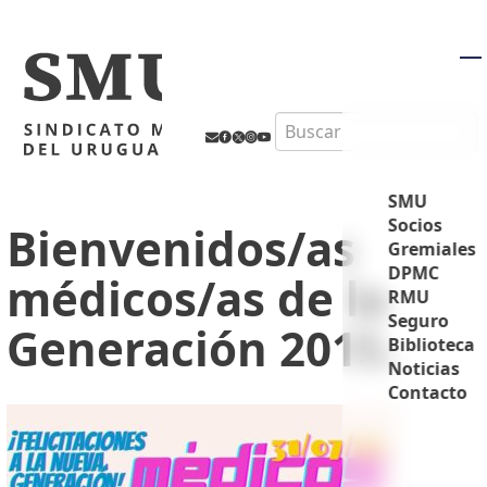
M
Search
SMU
Socios
Bienvenidos/as
Gremiales
DPMC
médicos/as de la
RMU
Seguro
Generación 2015.
Biblioteca
Noticias
Contacto