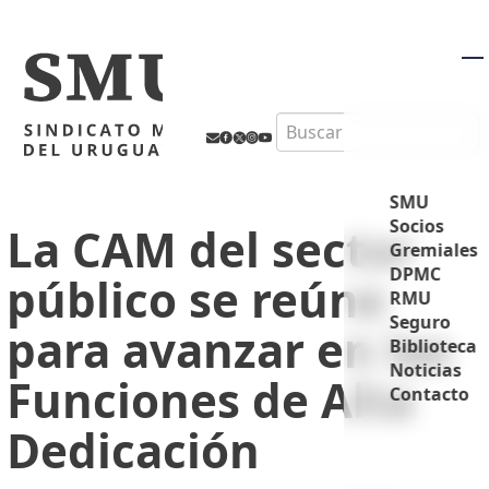
M
Search
SMU
Socios
La CAM del sector
Gremiales
DPMC
público se reúne
RMU
Seguro
para avanzar en las
Biblioteca
Noticias
Funciones de Alta
Contacto
Dedicación