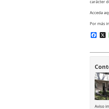
carácter d
Acceda aq
Por más i
Faceb
X
Cont
Aviso i