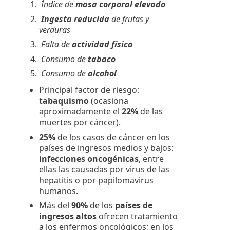
Índice de
masa corporal elevado
Ingesta reducida
de frutas y
verduras
Falta de
actividad física
Consumo de
tabaco
Consumo de
alcohol
Principal factor de riesgo:
tabaquismo
(ocasiona
aproximadamente el
22%
de las
muertes por cáncer).
25%
de los casos de cáncer en los
países de ingresos medios y bajos:
infecciones oncogénicas
, entre
ellas las causadas por virus de las
hepatitis o por papilomavirus
humanos.
Más del
90%
de los
países de
ingresos altos
ofrecen tratamiento
a los enfermos oncológicos; en los