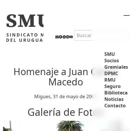
M
Search
SMU
Socios
Gremiales
Homenaje a Juan Carlos
DPMC
Macedo
RMU
Seguro
Biblioteca
Migues, 31 de mayo de 2003
Noticias
Contacto
Galería de Fotos