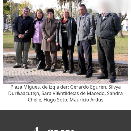
Plaza Migues, de izq a der: Gerardo Eguren, Silvya
Dur&aacute;n, Sara Vi&ntilde;as de Macedo, Sandra
Chelle, Hugo Soto, Mauricio Ardus