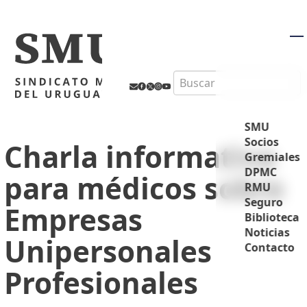
M
Search
SMU
Socios
Charla informativa
Gremiales
DPMC
para médicos sobre
RMU
Seguro
Empresas
Biblioteca
Noticias
Unipersonales
Contacto
Profesionales