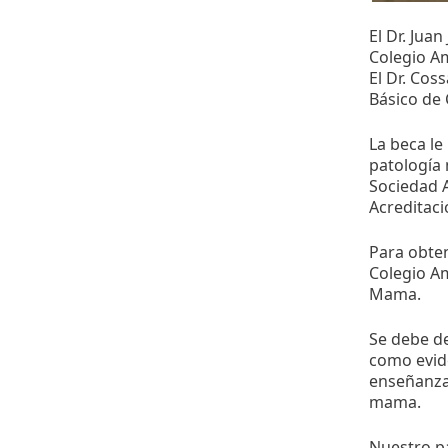
El Dr. Jua
Colegio A
El Dr. Cos
Básico de 
La beca le
patología 
Sociedad A
Acreditac
Para obten
Colegio Am
Mama.
Se debe de
como evide
enseñanza 
mama.
Nuestro pa