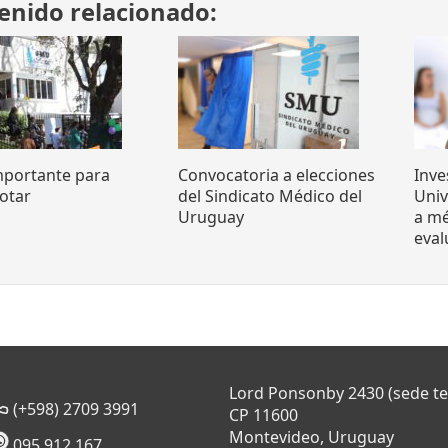
enido relacionado:
mportante para
Convocatoria a elecciones
Inve
otar
del Sindicato Médico del
Uni
Uruguay
a mé
eva
Lord Ponsonby 2430 (sede t
(+598) 2709 3991
CP 11600
Montevideo, Uruguay
095 912 167