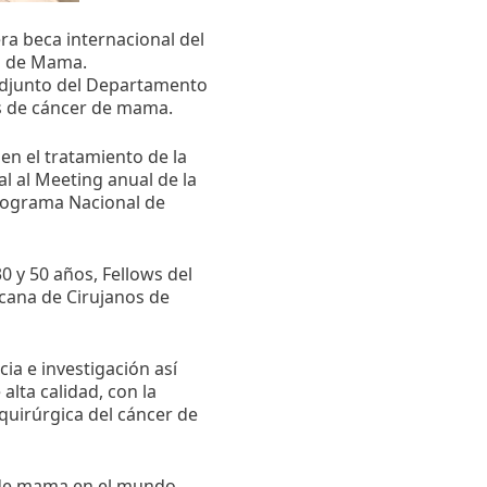
mera beca internacional del
os de Mama.
r Adjunto del Departamento
os de cáncer de mama.
en el tratamiento de la
al al Meeting anual de la
Programa Nacional de
0 y 50 años, Fellows del
icana de Cirujanos de
ia e investigación así
lta calidad, con la
quirúrgica del cáncer de
r de mama en el mundo.