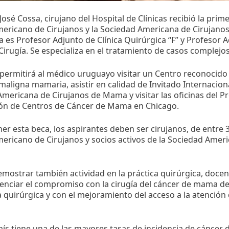
n José Cossa, cirujano del Hospital de Clínicas recibió la pri
mericano de Cirujanos y la Sociedad Americana de Cirujan
sa es Profesor Adjunto de Clínica Quirúrgica “F” y Profeso
Cirugía. Se especializa en el tratamiento de casos complej
 permitirá al médico uruguayo visitar un Centro reconocido 
maligna mamaria, asistir en calidad de Invitado Internacion
mericana de Cirujanos de Mama y visitar las oficinas del 
ión de Centros de Cáncer de Mama en Chicago.
er esta beca, los aspirantes deben ser cirujanos, de entre 3
ericano de Cirujanos y socios activos de la Sociedad Amer
mostrar también actividad en la práctica quirúrgica, docenc
nciar el compromiso con la cirugía del cáncer de mama de a
quirúrgica y con el mejoramiento del acceso a la atención 
ís tiene una de las mayores tasas de incidencia de cánce