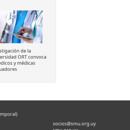
stigación de la
versidad ORT convoca
dicos y médicas
luadores
emporal)
socios@smu.org.uy