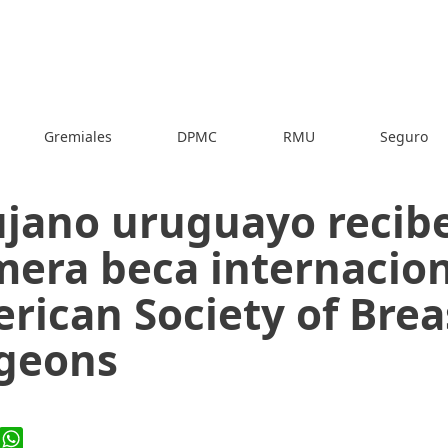
Gremiales
DPMC
RMU
Seguro
ujano uruguayo recibe
mera beca internacion
rican Society of Brea
geons
ook
WhatsApp