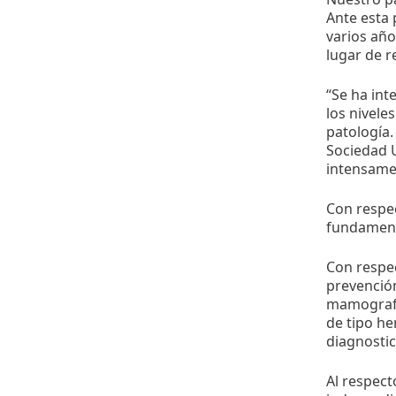
Ante esta 
varios año
lugar de r
“Se ha int
los nivele
patología.
Sociedad U
intensamen
Con respec
fundamenta
Con respec
prevención
mamografía
de tipo he
diagnostic
Al respect