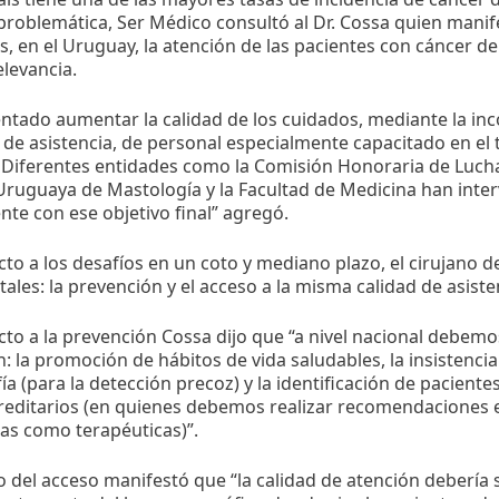
problemática, Ser Médico consultó al Dr. Cossa quien mani
s, en el Uruguay, la atención de las pacientes con cáncer
elevancia.
entado aumentar la calidad de los cuidados, mediante la in
s de asistencia, de personal especialmente capacitado en el
 Diferentes entidades como la Comisión Honoraria de Lucha 
ruguaya de Mastología y la Facultad de Medicina han inter
te con ese objetivo final” agregó.
to a los desafíos en un coto y mediano plazo, el cirujano 
les: la prevención y el acceso a la misma calidad de asisten
to a la prevención Cossa dijo que “a nivel nacional debemo
: la promoción de hábitos de vida saludables, la insistencia 
 (para la detección precoz) y la identificación de paciente
reditarios (en quienes debemos realizar recomendaciones 
as como terapéuticas)”.
o del acceso manifestó que “la calidad de atención debería s