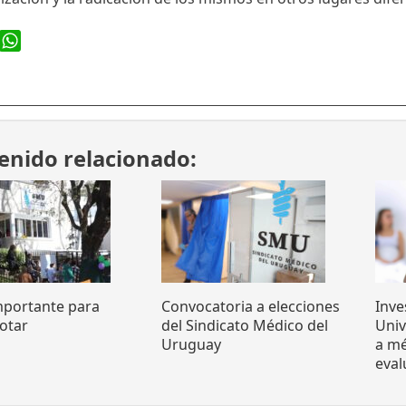
ook
WhatsApp
enido relacionado:
mportante para
Convocatoria a elecciones
Inve
otar
del Sindicato Médico del
Uni
Uruguay
a mé
eva