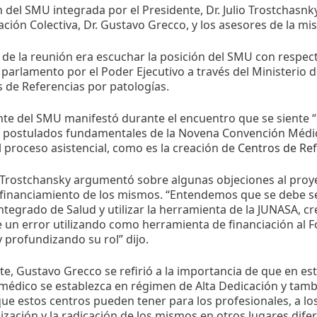
 del SMU integrada por el Presidente, Dr. Julio Trostchasnky
ción Colectiva, Dr. Gustavo Grecco, y los asesores de la mi
o de la reunión era escuchar la posición del SMU con respec
 parlamento por el Poder Ejecutivo a través del Ministerio d
 de Referencias por patologías.
nte del SMU manifestó durante el encuentro que se siente
 postulados fundamentales de la Novena Convención Médica 
 proceso asistencial, como es la creación de
Centros de Ref
Trostchansky argumentó sobre algunas objeciones al proye
l financiamiento de los mismos. “Entendemos que se debe se
ntegrado de Salud y utilizar la herramienta de la JUNASA, 
 un error utilizando como herramienta de financiación al 
 profundizando su rol” dijo.
te, Gustavo Grecco se refirió a la importancia de que en es
 médico se establezca en régimen de Alta Dedicación y tamb
que estos centros pueden tener para los profesionales, a los
ización y la radicación de los mismos en otros lugares dif