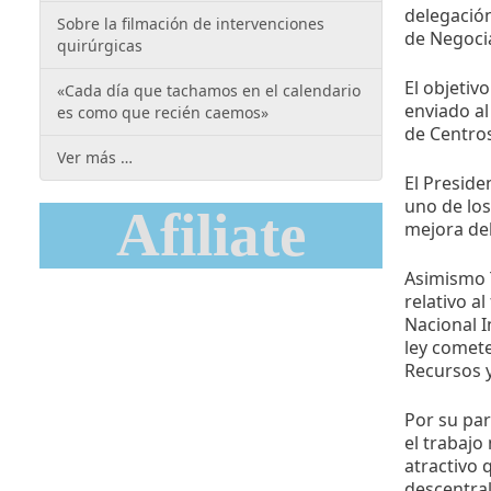
delegación
Sobre la filmación de intervenciones
de Negocia
quirúrgicas
El objetiv
«Cada día que tachamos en el calendario
enviado al
es como que recién caemos»
de Centros
Ver más …
El Preside
uno de los
Afiliate
mejora del
Asimismo 
relativo a
Nacional I
ley comete
Recursos y
Por su par
el trabajo
atractivo 
descentral