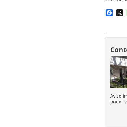
Faceb
X
Cont
Aviso i
poder v