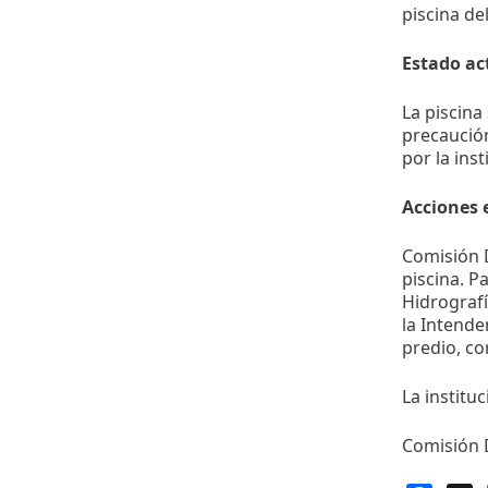
piscina del
Estado ac
La piscina
precaución
por la ins
Acciones 
Comisión D
piscina. P
Hidrografí
la Intende
predio, co
La institu
Comisión D