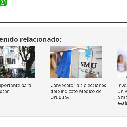
ook
WhatsApp
enido relacionado:
mportante para
Convocatoria a elecciones
Inve
otar
del Sindicato Médico del
Uni
Uruguay
a mé
eva