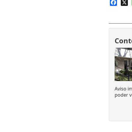
Faceb
X
Cont
Aviso i
poder v