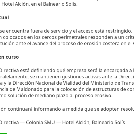
 Hotel Alción, en el Balneario Solís.
tual
 se encuentra fuera de servicio y el acceso está restringido.
 colocados en los cercos perimetrales responden a un cri
titución ante el avance del proceso de erosión costera en el 
en curso
irectiva está definiendo qué empresa será la encargada a l
aralelamente, se mantienen gestiones activas ante la Direcc
a y la Dirección Nacional de Vialidad del Ministerio de Tran
ncia de Maldonado para la colocación de estructuras de con
mo solución de mediano plazo al proceso erosivo.
ción continuará informando a medida que se adopten resol
irectiva — Colonia SMU — Hotel Alción, Balneario Solís