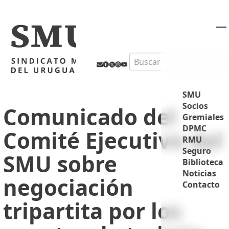
M
Search
SMU
Socios
Comunicado del
Gremiales
DPMC
Comité Ejecutivo del
RMU
Seguro
SMU sobre
Biblioteca
Noticias
negociación
Contacto
tripartita por los