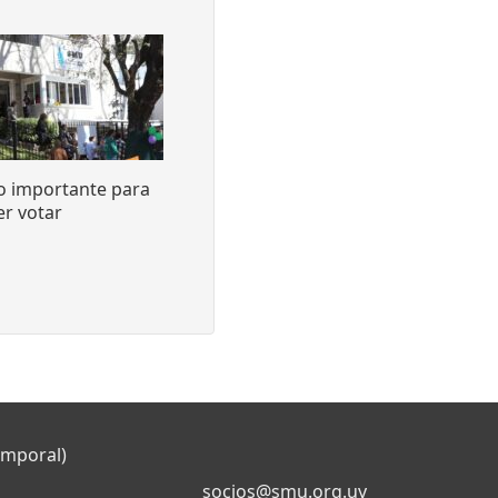
o importante para
r votar
emporal)
socios@smu.org.uy