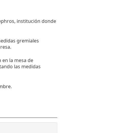
ephros, institución donde
medidas gremiales
resa.
n en la mesa de
ntando las medidas
embre.