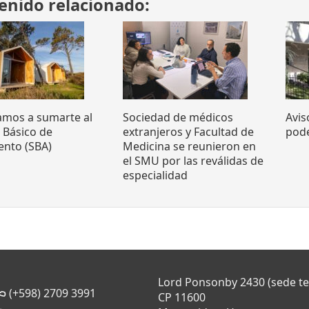
enido relacionado:
tamos a sumarte al
Sociedad de médicos
Avis
o Básico de
extranjeros y Facultad de
pode
ento (SBA)
Medicina se reunieron en
el SMU por las reválidas de
especialidad
Lord Ponsonby 2430 (sede t
(+598) 2709 3991
CP 11600