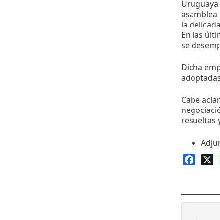
Uruguaya 
asamblea p
la delicada
En las últ
se desem
Dicha empr
adoptadas 
Cabe aclar
negociaci
resueltas 
Adju
Faceb
X