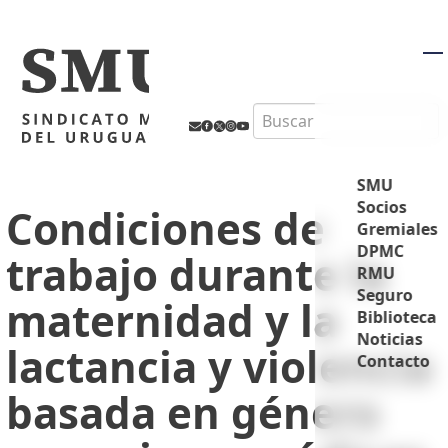
M
Search
SMU
Socios
Condiciones de
Gremiales
DPMC
trabajo durante la
RMU
Seguro
maternidad y la
Biblioteca
Noticias
lactancia y violencia
Contacto
basada en género