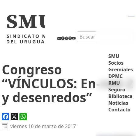
M
Search
SMU
Socios
Congreso
Gremiales
DPMC
“VÍNCULOS: En-red-2
RMU
Seguro
y desenredos”
Biblioteca
Noticias
Contacto
Facebook
X
WhatsApp
viernes 10 de marzo de 2017