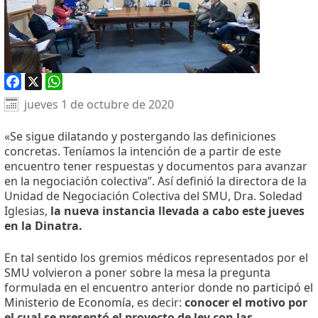
Facebook
X
WhatsApp
jueves 1 de octubre de 2020
«Se sigue dilatando y postergando las definiciones
concretas. Teníamos la intención de a partir de este
encuentro tener respuestas y documentos para avanzar
en la negociación colectiva”. Así definió la directora de la
Unidad de Negociación Colectiva del SMU, Dra. Soledad
Iglesias,
la nueva instancia llevada a cabo este jueves
en la Dinatra.
En tal sentido los gremios médicos representados por el
SMU volvieron a poner sobre la mesa la pregunta
formulada en el encuentro anterior donde
no participó el
Ministerio de Economía
, es decir:
conocer el motivo por
el cual se presentó el proyecto de ley con las