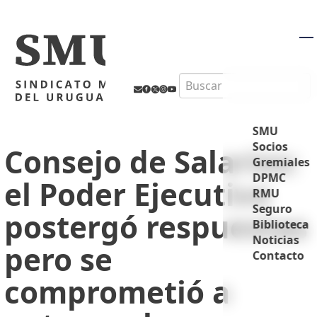
M
Search
SMU
Socios
Consejo de Salarios:
Gremiales
DPMC
el Poder Ejecutivo
RMU
Seguro
postergó respuestas
Biblioteca
Noticias
pero se
Contacto
comprometió a