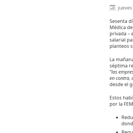
jueves
Sesenta dí
Médica del
privada – 
salarial p
planteos sa
La mañana
séptima re
“las empres
en contra, 
desde el g
Estos hab
por la FEM
Reduc
dond
Regu