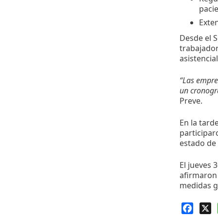
pacie
Exten
Desde el S
trabajador
asistencia
“Las empres
un cronogr
Preve.
En la tard
participar
estado de 
El jueves 
afirmaron 
medidas g
Faceb
X