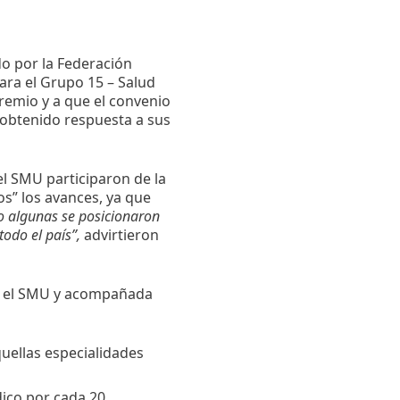
o por la Federación
ara el Grupo 15 – Salud
gremio y a que el convenio
a obtenido respuesta a sus
l SMU participaron de la
s” los avances, ya que
so algunas se posicionaron
todo el país”,
advirtieron
r el SMU y acompañada
quellas especialidades
ico por cada 20