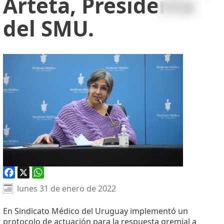
Arteta, Presidenta
del SMU.
Facebook
X
WhatsApp
lunes 31 de enero de 2022
En Sindicato Médico del Uruguay implementó un
protocolo de actuación para la respuesta gremial a