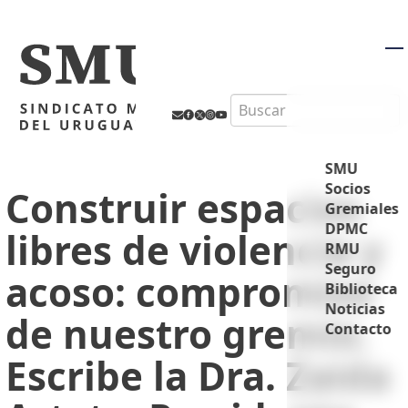
M
Search
SMU
Socios
Construir espacios
Gremiales
DPMC
libres de violencia y
RMU
Seguro
acoso: compromiso
Biblioteca
Noticias
de nuestro gremio.
Contacto
Escribe la Dra. Zaida