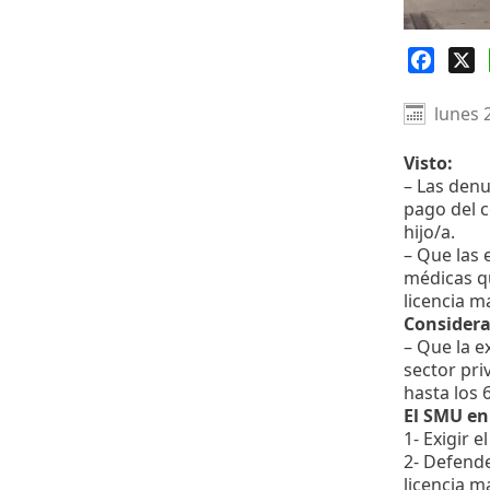
Faceb
X
lunes 
Visto:
– Las denu
pago del c
hijo/a.
– Que las
médicas qu
licencia m
Consider
– Que la e
sector pri
hasta los 
El SMU en
1- Exigir 
2- Defende
licencia m