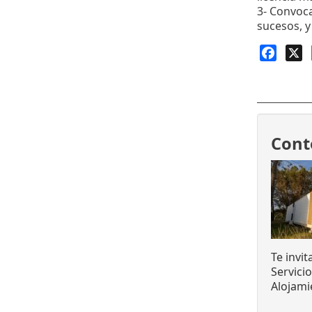
3- Convoca
sucesos, y
Faceb
X
Cont
Te invi
Servici
Alojami