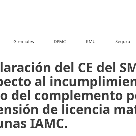
Gremiales
DPMC
RMU
Seguro
laración del CE del S
pecto al incumplimien
o del complemento po
ensión de licencia ma
unas IAMC.