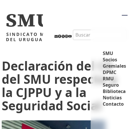
M
Search
SMU
Socios
Declaración del CE
Gremiales
DPMC
del SMU respecto a
RMU
Seguro
la CJPPU y a la
Biblioteca
Noticias
Seguridad Social
Contacto