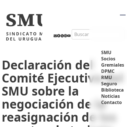
M
Search
SMU
Socios
Declaración del
Gremiales
DPMC
Comité Ejecutivo del
RMU
Seguro
SMU sobre la
Biblioteca
Noticias
negociación de la
Contacto
reasignación de los