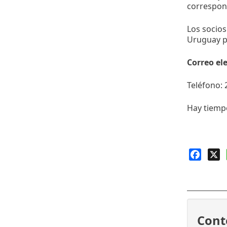
correspond
Los socios
Uruguay pu
Correo el
Teléfono: 
Hay tiempo
Faceb
X
Cont