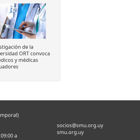
stigación de la
versidad ORT convoca
dicos y médicas
luadores
emporal)
socios@smu.org.uy
smu.org.uy
 09:00 a