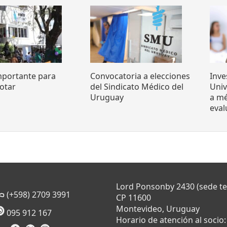
mportante para
Convocatoria a elecciones
Inve
otar
del Sindicato Médico del
Uni
Uruguay
a mé
eva
Lord Ponsonby 2430 (sede t
(+598) 2709 3991
CP 11600
Montevideo, Uruguay
095 912 167
Horario de atención al socio: