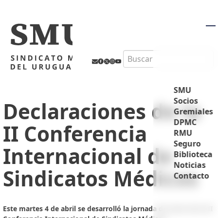
M
Search
SMU
Socios
Declaraciones de la
Gremiales
DPMC
II Conferencia
RMU
Seguro
Internacional de
Biblioteca
Noticias
Sindicatos Médicos
Contacto
Este martes 4 de abril se desarrolló la jornada de cierre de la II