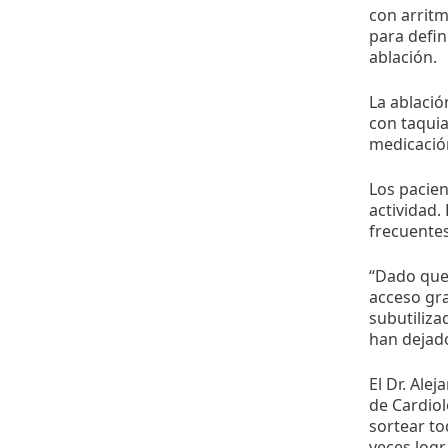
con arritm
para defin
ablación.
La ablació
con taquia
medicación
Los pacien
actividad.
frecuentes
“Dado que 
acceso gra
subutiliza
han dejado
El Dr. Ale
de Cardiol
sortear to
veces logr