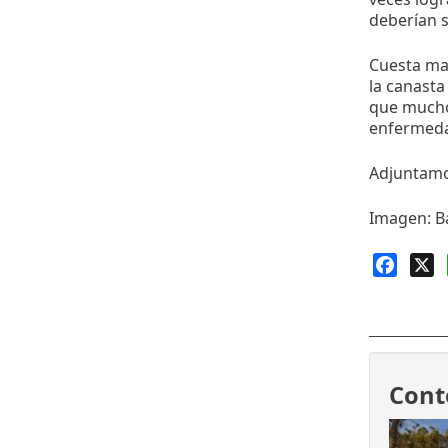
deberían s
Cuesta man
la canasta
que muchos
enfermedad
Adjuntam
Imagen: Ba
Faceb
X
Cont