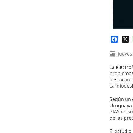
Faceb
X
jueves
La electro
problemas 
destacan l
cardiodesf
Según un c
Uruguaya d
PIAS en su
de las pre
El estudio