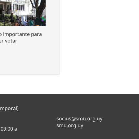
o importante para
r votar
emporal)
socios@smu.org.uy
smu.org.uy
 09:00 a