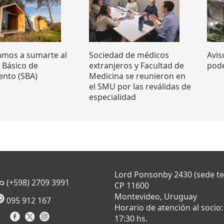
tamos a sumarte al
Sociedad de médicos
Avis
o Básico de
extranjeros y Facultad de
pode
ento (SBA)
Medicina se reunieron en
el SMU por las reválidas de
especialidad
Lord Ponsonby 2430 (sede t
(+598) 2709 3991
CP 11600
Montevideo, Uruguay
095 912 167
Horario de atención al socio:
17:30 hs.