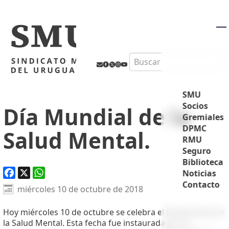
M
Search
SMU
Socios
Día Mundial de la
Gremiales
DPMC
Salud Mental.
RMU
Seguro
Biblioteca
Noticias
Contacto
Facebook
X
WhatsApp
miércoles 10 de octubre de 2018
Hoy miércoles 10 de octubre se celebra el Día Mundial de
la Salud Mental. Esta fecha fue instaurada por la