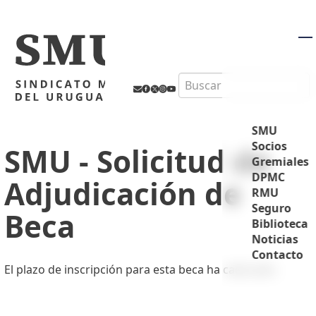
M
Search
SMU
Socios
SMU - Solicitud de
Gremiales
DPMC
Adjudicación de
RMU
Seguro
Beca
Biblioteca
Noticias
Contacto
El plazo de inscripción para esta beca ha caducado.