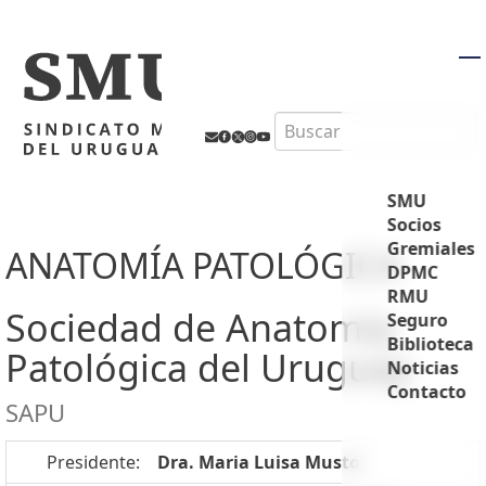
M
Search
SMU
Socios
Gremiales
ANATOMÍA PATOLÓGICA
DPMC
RMU
Sociedad de Anatomía
Seguro
Biblioteca
Patológica del Uruguay
Noticias
Contacto
SAPU
Presidente:
Dra. Maria Luisa Musto