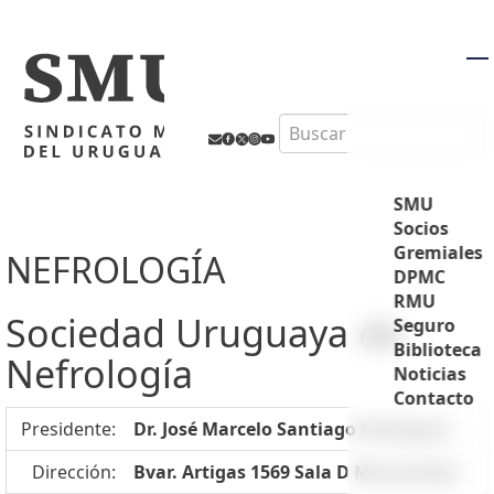
M
Search
SMU
Socios
Gremiales
NEFROLOGÍA
DPMC
RMU
Sociedad Uruguaya de
Seguro
Biblioteca
Nefrología
Noticias
Contacto
Presidente:
Dr. José Marcelo Santiago Rodríguez
Dirección:
Bvar. Artigas 1569 Sala D Montevideo