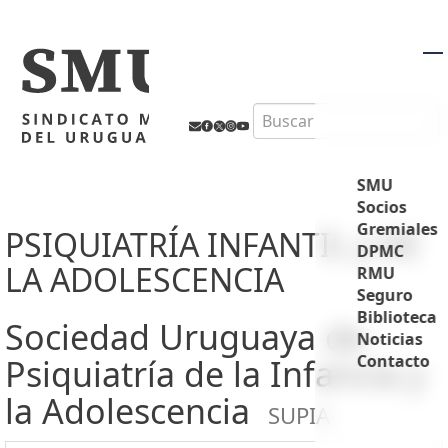
M
Search
SMU
Socios
Gremiales
PSIQUIATRÍA INFANTIL y DE
DPMC
LA ADOLESCENCIA
RMU
Seguro
Biblioteca
Sociedad Uruguaya de
Noticias
Contacto
Psiquiatría de la Infancia y
la Adolescencia
SUPIA