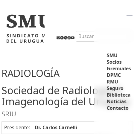
M
Search
SMU
Socios
Gremiales
RADIOLOGÍA
DPMC
RMU
Sociedad de Radiología E
Seguro
Biblioteca
Imagenología del Uruguay
Noticias
Contacto
SRIU
Presidente:
Dr. Carlos Carnelli