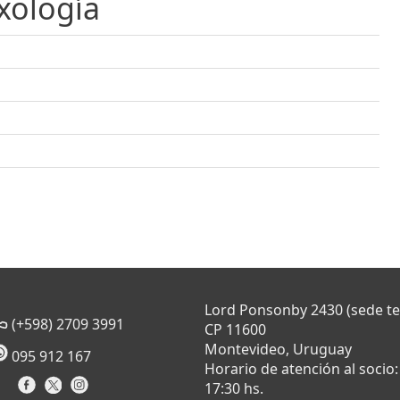
xología
Lord Ponsonby 2430 (sede t
(+598) 2709 3991
CP 11600
Montevideo, Uruguay
095 912 167
Horario de atención al socio:
17:30 hs.