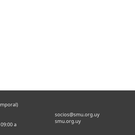
emporal)
socios@smu.org.uy
smu.org.uy
 09:00 a