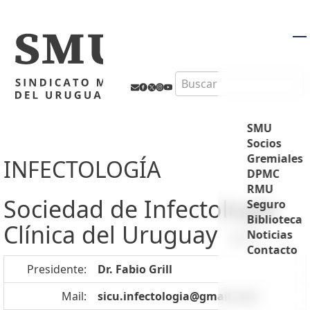
M
Search
SMU
Socios
Gremiales
INFECTOLOGÍA
DPMC
RMU
Sociedad de Infectología
Seguro
Biblioteca
Clínica del Uruguay
Noticias
SICU
Contacto
Presidente:
Dr. Fabio Grill
Mail:
sicu.infectologia@gmail.com