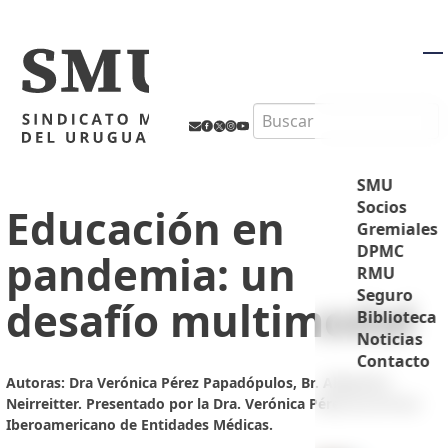
M
Search
SMU
Socios
Educación en
Gremiales
DPMC
pandemia: un
RMU
Seguro
desafío multimodal
Biblioteca
Noticias
Contacto
Autoras: Dra Verónica Pérez Papadópulos, Br. Alejandra
Neirreitter. Presentado por la Dra. Verónica Pérez en el Foro
Iberoamericano de Entidades Médicas.