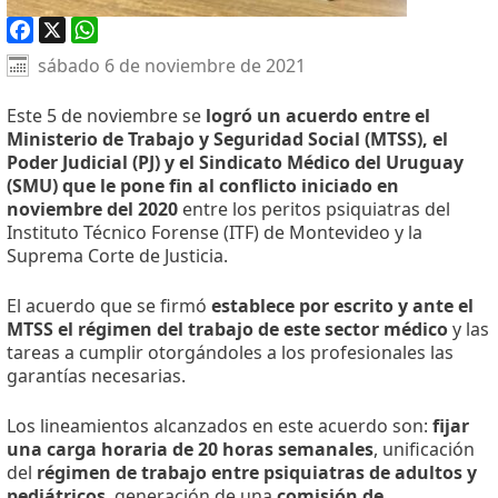
Facebook
X
WhatsApp
sábado 6 de noviembre de 2021
Este 5 de noviembre se
logró un acuerdo entre el
Ministerio de Trabajo y Seguridad Social (MTSS), el
Poder Judicial (PJ) y el Sindicato Médico del Uruguay
(SMU) que le pone fin al conflicto iniciado en
noviembre del 2020
entre los peritos psiquiatras del
Instituto Técnico Forense (ITF) de Montevideo y la
Suprema Corte de Justicia.
El acuerdo que se firmó
establece por escrito y ante el
MTSS el régimen del trabajo de este sector médico
y las
tareas a cumplir otorgándoles a los profesionales las
garantías necesarias.
Los lineamientos alcanzados en este acuerdo son:
fijar
una carga horaria de 20 horas semanales
, unificación
del
régimen de trabajo entre psiquiatras de adultos y
pediátricos
, generación de una
comisión de