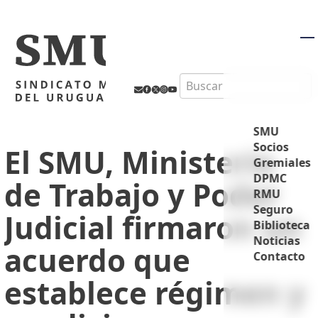
M
Search
SMU
Socios
El SMU, Ministerio
Gremiales
DPMC
de Trabajo y Poder
RMU
Seguro
Judicial firmaron un
Biblioteca
Noticias
acuerdo que
Contacto
establece régimen y