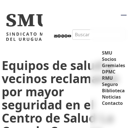
M
Search
SMU
Socios
Equipos de salud y
Gremiales
DPMC
vecinos reclamaron
RMU
Seguro
por mayor
Biblioteca
Noticias
seguridad en el
Contacto
Centro de Salud La