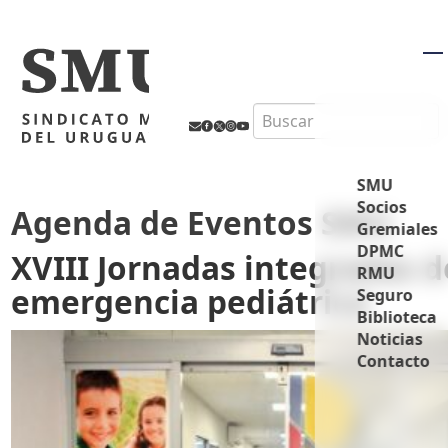
M
Search
SMU
Socios
Agenda de Eventos SMU
Gremiales
DPMC
XVIII Jornadas integradas d
RMU
emergencia pediátrica
Seguro
Biblioteca
Noticias
Contacto