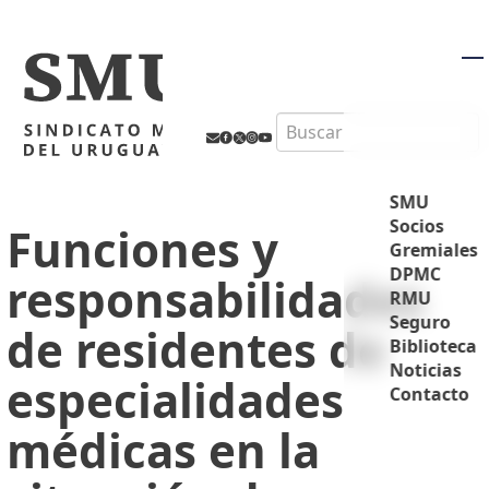
M
Search
SMU
Socios
Funciones y
Gremiales
DPMC
responsabilidades
RMU
Seguro
de residentes de
Biblioteca
Noticias
especialidades
Contacto
médicas en la