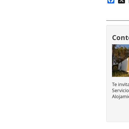
Faceb
X
Cont
Te invi
Servici
Alojami