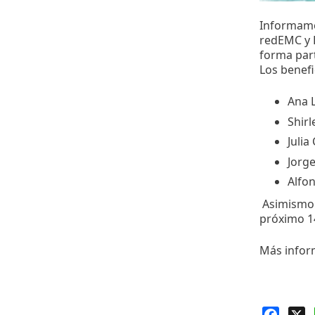
Informamo
redEMC y 
forma par
Los benef
Ana 
Shirl
Julia
Jorg
Alfo
Asimismo 
próximo 1
Más infor