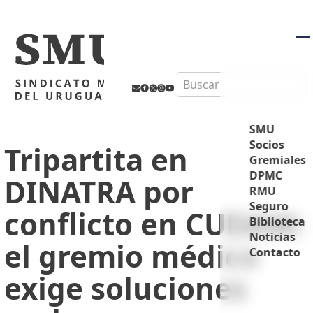
M
Search
SMU
Socios
Tripartita en
Gremiales
DPMC
DINATRA por
RMU
Seguro
conflicto en CUDAM:
Biblioteca
Noticias
el gremio médico
Contacto
exige soluciones