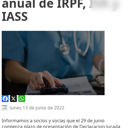
anual de IRPF, IVA y
IASS
Facebook
X
WhatsApp
lunes 13 de junio de 2022
Informamos a socios y socias que el
29 de junio
comienza plazo de presentación de Declaracion Jurada