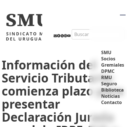
M
Search
SMU
Socios
Información del
Gremiales
DPMC
Servicio Tributario:
RMU
Seguro
comienza plazo para
Biblioteca
Noticias
presentar
Contacto
Declaración Jurada