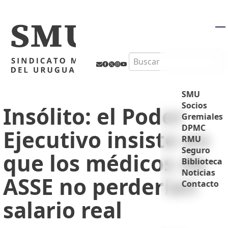
M
Search
SMU
Socios
Insólito: el Poder
Gremiales
DPMC
Ejecutivo insiste en
RMU
Seguro
que los médicos de
Biblioteca
Noticias
ASSE no perderían
Contacto
salario real